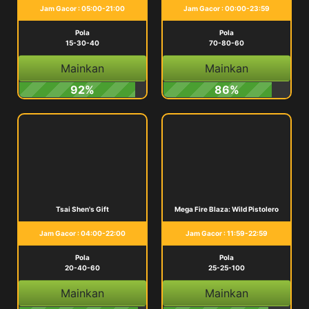
Jam Gacor : 05:00-21:00
Jam Gacor : 00:00-23:59
Pola
Pola
15-30-40
70-80-60
Mainkan
Mainkan
92%
86%
Tsai Shen's Gift
Mega Fire Blaza: Wild Pistolero
Jam Gacor : 04:00-22:00
Jam Gacor : 11:59-22:59
Pola
Pola
20-40-60
25-25-100
Mainkan
Mainkan