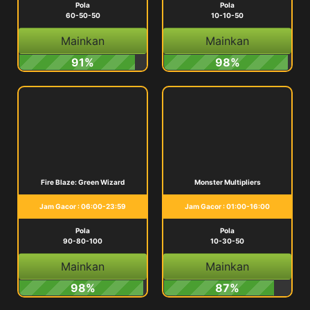
Pola
Pola
60-50-50
10-10-50
Mainkan
Mainkan
91%
98%
Fire Blaze: Green Wizard
Monster Multipliers
Jam Gacor : 06:00-23:59
Jam Gacor : 01:00-16:00
Pola
Pola
90-80-100
10-30-50
Mainkan
Mainkan
98%
87%