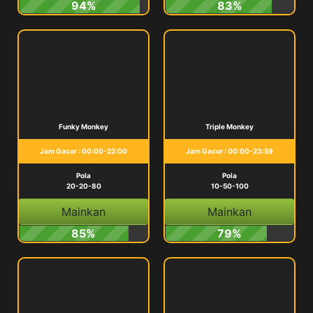
94%
83%
Funky Monkey
Triple Monkey
Jam Gacor : 00:00-22:00
Jam Gacor : 00:00-23:59
Pola
Pola
20-20-80
10-50-100
Mainkan
Mainkan
85%
79%