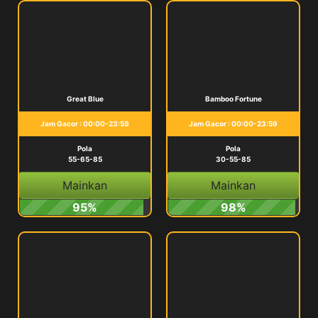
Great Blue
Bamboo Fortune
Jam Gacor : 00:00-23:59
Jam Gacor : 00:00-23:59
Pola
Pola
55-65-85
30-55-85
Mainkan
Mainkan
95%
98%