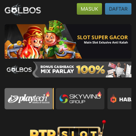
MASUK
DAFTAR