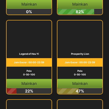
Mainkan
Mainkan
0%
82%
Legend of Hou Yi
Prosperity Lion
Jam Gacor : 00:00-23:59
Jam Gacor : 00:00-23:59
Pola
Pola
0-50-100
0-50-100
Mainkan
Mainkan
22%
47%