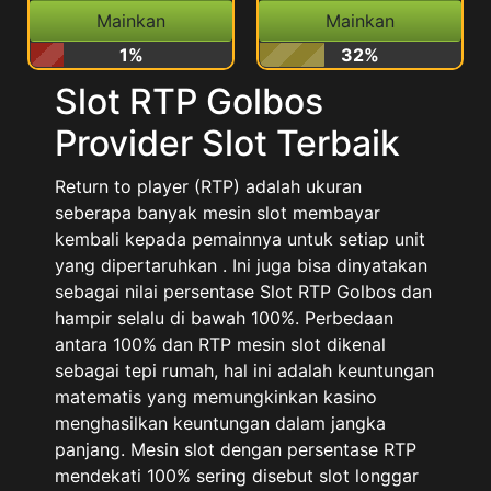
Mainkan
Mainkan
1%
32%
Slot RTP Golbos
Provider Slot Terbaik
Return to player (RTP) adalah ukuran
seberapa banyak mesin slot membayar
kembali kepada pemainnya untuk setiap unit
yang dipertaruhkan . Ini juga bisa dinyatakan
sebagai nilai persentase Slot RTP Golbos dan
hampir selalu di bawah 100%. Perbedaan
antara 100% dan RTP mesin slot dikenal
sebagai tepi rumah, hal ini adalah keuntungan
matematis yang memungkinkan kasino
menghasilkan keuntungan dalam jangka
panjang. Mesin slot dengan persentase RTP
mendekati 100% sering disebut slot longgar