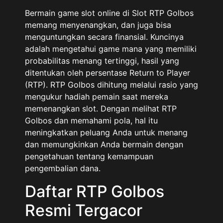
Bermain game slot online di Slot RTP Golbos
memang menyenangkan, dan juga bisa
menguntungkan secara finansial. Kuncinya
adalah mengetahui game mana yang memiliki
probabilitas menang tertinggi, hasil yang
ditentukan oleh persentase Return to Player
(RTP). RTP Golbos dihitung melalui rasio yang
mengukur hadiah pemain saat mereka
memenangkan slot. Dengan melihat RTP
Golbos dan memahami pola, hal itu
meningkatkan peluang Anda untuk menang
dan memungkinkan Anda bermain dengan
pengetahuan tentang kemampuan
pengembalian dana.
Daftar RTP Golbos
Resmi Tergacor