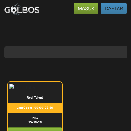
MASUK
DAFTAR
Reel Talent
Jam Gacor : 00:00-23:59
Pola
10-15-25