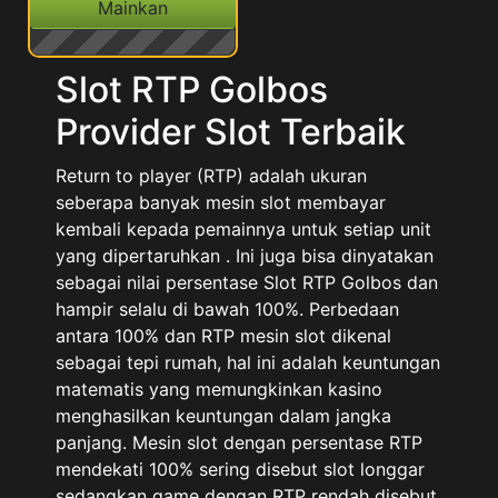
Mainkan
Slot RTP Golbos
Provider Slot Terbaik
Return to player (RTP) adalah ukuran
seberapa banyak mesin slot membayar
kembali kepada pemainnya untuk setiap unit
yang dipertaruhkan . Ini juga bisa dinyatakan
sebagai nilai persentase Slot RTP Golbos dan
hampir selalu di bawah 100%. Perbedaan
antara 100% dan RTP mesin slot dikenal
sebagai tepi rumah, hal ini adalah keuntungan
matematis yang memungkinkan kasino
menghasilkan keuntungan dalam jangka
panjang. Mesin slot dengan persentase RTP
mendekati 100% sering disebut slot longgar
sedangkan game dengan RTP rendah disebut