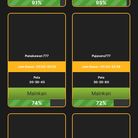
91%
95%
Punakawan 777
Pujasera777
Jam Gacor : 02:00-22:00
Jam Gacor : 00:00-23:59
Pola
Pola
30-50-45
50-20-80
Mainkan
Mainkan
74%
72%