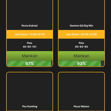
Pesta Koktail
Domino QQ Big Win
Jam Gacor : 13:00-21:30
Jam Gacor : 03:00-23:59
Pola
Pola
40-80-101
60-80-90
Mainkan
Mainkan
97%
93%
Pos Kamling
Pasar Malam