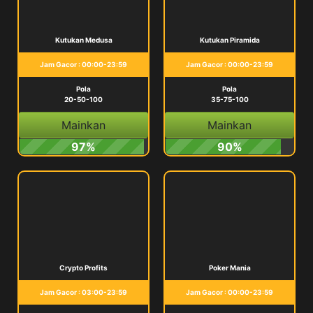
Kutukan Medusa
Kutukan Piramida
Jam Gacor : 00:00-23:59
Jam Gacor : 00:00-23:59
Pola
Pola
20-50-100
35-75-100
Mainkan
Mainkan
97%
90%
Crypto Profits
Poker Mania
Jam Gacor : 03:00-23:59
Jam Gacor : 00:00-23:59