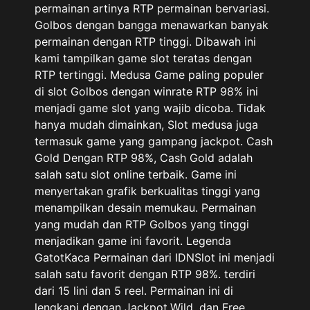
permainan artinya RTP permainan bervariasi.
Golbos dengan bangga menawarkan banyak
permainan dengan RTP tinggi. Dibawah ini
kami tampilkan game slot teratas dengan
RTP tertinggi. Medusa Game paling populer
di slot Golbos dengan winrate RTP 98% ini
menjadi game slot yang wajib dicoba. Tidak
hanya mudah dimainkan, Slot medusa juga
termasuk game yang gampang jackpot. Cash
Gold Dengan RTP 98%, Cash Gold adalah
salah satu slot online terbaik. Game ini
menyertakan grafik berkualitas tinggi yang
menampilkan desain memukau. Permainan
yang mudah dan RTP Golbos yang tinggi
menjadikan game ini favorit. Legenda
GatotKaca Permainan dari IDNSlot ini menjadi
salah satu favorit dengan RTP 98%. terdiri
dari 15 lini dan 5 reel. Permainan ini di
lengkapi dengan Jackpot,Wild, dan Free