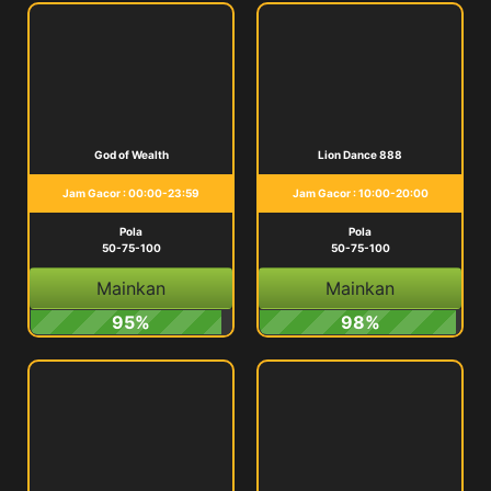
God of Wealth
Lion Dance 888
Jam Gacor : 00:00-23:59
Jam Gacor : 10:00-20:00
Pola
Pola
50-75-100
50-75-100
Mainkan
Mainkan
95%
98%