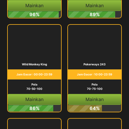
Mainkan
Mainkan
96%
89%
Wild Monkey King
Pokerways 243
Jam Gacor : 00:00-23:59
Jam Gacor : 10:00-23:59
Pola
Pola
70-50-100
70-75-100
Mainkan
Mainkan
86%
64%