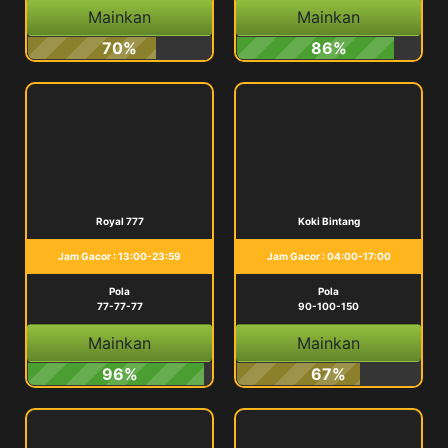
Mainkan
Mainkan
70%
86%
Royal 777
Koki Bintang
Jam Gacor : 13:00-23:59
Jam Gacor : 04:00-17:00
Pola
Pola
77-77-77
90-100-150
Mainkan
Mainkan
96%
67%