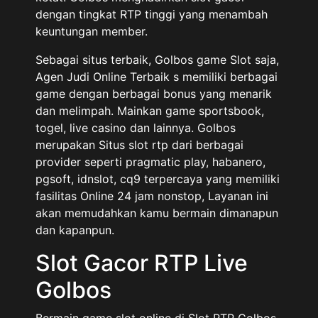
dengan tingkat RTP tinggi yang menambah
keuntungan member.
Sebagai situs terbaik, Golbos game Slot saja,
Agen Judi Online Terbaik s memiliki berbagai
game dengan berbagai bonus yang menarik
dan melimpah. Mainkan game sportsbook,
togel, live casino dan lainnya. Golbos
merupakan Situs slot rtp dari berbagai
provider seperti pragmatic play, habanero,
pgsoft, idnslot, cq9 terpercaya yang memiliki
fasilitas Online 24 jam nonstop, Layanan ini
akan memudahkan kamu bermain dimanapun
dan kapanpun.
Slot Gacor RTP Live
Golbos