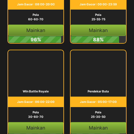
Jam Gacor : 08:00-20:00
Jam Gacor : 00:00-23:59
Pola
Pola
60-60-70
25-55-75
Mainkan
Mainkan
96%
88%
WIn Battle Royale
Pendekar Buta
Jam Gacor : 06:00-22:00
Jam Gacor : 05:00-17:00
Pola
Pola
30-60-70
25-30-50
Mainkan
Mainkan