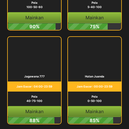
Pola
Pola
100-50-60
5-40-100
Mainkan
Mainkan
90%
75%
Jagawana 777
Hutan Juanda
Jam Gacor : 04:00-23:59
Jam Gacor : 00:00-23:59
Pola
Pola
40-75-100
0-50-100
Mainkan
Mainkan
88%
85%