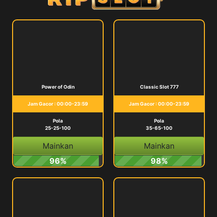
Power of Odin
Classic Slot 777
Jam Gacor : 00:00-23:59
Jam Gacor : 00:00-23:59
Pola
Pola
25-25-100
35-65-100
Mainkan
Mainkan
96%
98%