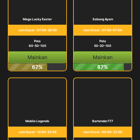
Mega Lucky Easter
Sabung Ayam
Jam Gacor : 07:00-20:59
Jam Gacor : 07:00-07:00
Pola
Pola
60-50-100
50-20-100
Mainkan
Mainkan
67%
87%
Mobile Legends
Bartender777
Jam Gacor : 12:00-23:59
Jam Gacor : 00:00-23:59