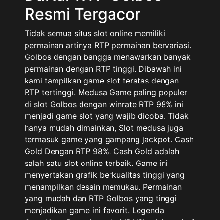
Resmi Tergacor
Tidak semua situs slot online memiliki
permainan artinya RTP permainan bervariasi.
Golbos dengan bangga menawarkan banyak
permainan dengan RTP tinggi. Dibawah ini
kami tampilkan game slot teratas dengan
RTP tertinggi. Medusa Game paling populer
di slot Golbos dengan winrate RTP 98% ini
menjadi game slot yang wajib dicoba. Tidak
hanya mudah dimainkan, Slot medusa juga
termasuk game yang gampang jackpot. Cash
Gold Dengan RTP 98%, Cash Gold adalah
salah satu slot online terbaik. Game ini
menyertakan grafik berkualitas tinggi yang
menampilkan desain memukau. Permainan
yang mudah dan RTP Golbos yang tinggi
menjadikan game ini favorit. Legenda