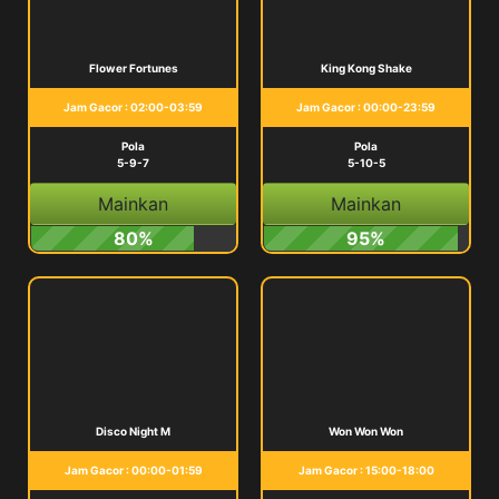
Flower Fortunes
King Kong Shake
Jam Gacor : 02:00-03:59
Jam Gacor : 00:00-23:59
Pola
Pola
5-9-7
5-10-5
Mainkan
Mainkan
80%
95%
Disco Night M
Won Won Won
Jam Gacor : 00:00-01:59
Jam Gacor : 15:00-18:00