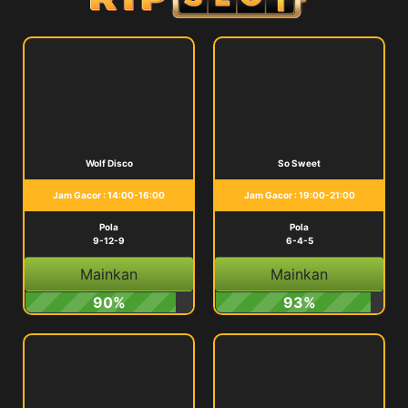
Wolf Disco
So Sweet
Jam Gacor : 14:00-16:00
Jam Gacor : 19:00-21:00
Pola
Pola
9-12-9
6-4-5
Mainkan
Mainkan
90%
93%