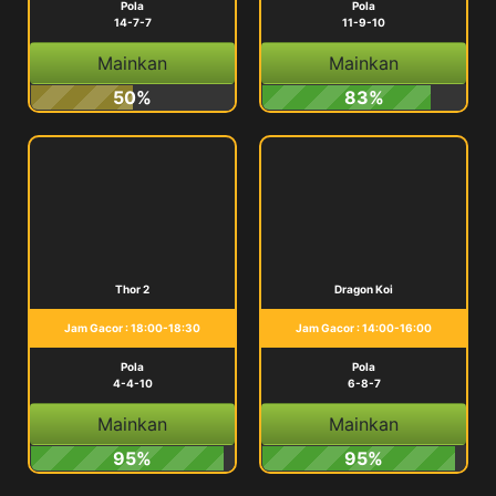
Pola
Pola
14-7-7
11-9-10
Mainkan
Mainkan
50%
83%
Thor 2
Dragon Koi
Jam Gacor : 18:00-18:30
Jam Gacor : 14:00-16:00
Pola
Pola
4-4-10
6-8-7
Mainkan
Mainkan
95%
95%