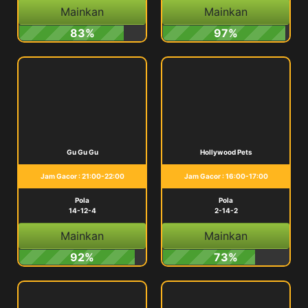
Mainkan
Mainkan
83%
97%
Gu Gu Gu
Hollywood Pets
Jam Gacor : 21:00-22:00
Jam Gacor : 16:00-17:00
Pola
Pola
14-12-4
2-14-2
Mainkan
Mainkan
92%
73%