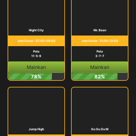
Night City
Mr. Bean
Jam Gacor : 07:00-09:00
Jam Gacor : 11:00-13:00
Pola
Pola
11-5-9
3-7-7
Mainkan
Mainkan
78%
82%
Jump High
Gu Gu Gu M