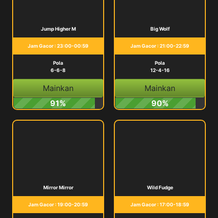
Jump Higher M
Big Wolf
Jam Gacor : 23:00-00:59
Jam Gacor : 21:00-22:59
Pola
Pola
6-6-8
12-4-16
Mainkan
Mainkan
91%
90%
Mirror Mirror
Wild Fudge
Jam Gacor : 19:00-20:59
Jam Gacor : 17:00-18:59