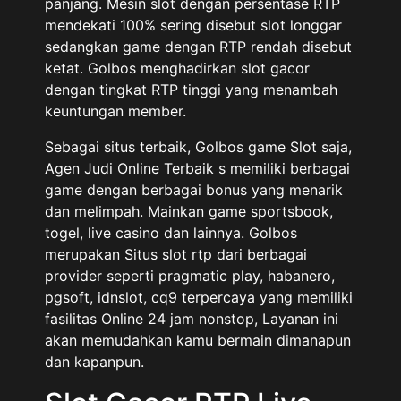
panjang. Mesin slot dengan persentase RTP
mendekati 100% sering disebut slot longgar
sedangkan game dengan RTP rendah disebut
ketat. Golbos menghadirkan slot gacor
dengan tingkat RTP tinggi yang menambah
keuntungan member.
Sebagai situs terbaik, Golbos game Slot saja,
Agen Judi Online Terbaik s memiliki berbagai
game dengan berbagai bonus yang menarik
dan melimpah. Mainkan game sportsbook,
togel, live casino dan lainnya. Golbos
merupakan Situs slot rtp dari berbagai
provider seperti pragmatic play, habanero,
pgsoft, idnslot, cq9 terpercaya yang memiliki
fasilitas Online 24 jam nonstop, Layanan ini
akan memudahkan kamu bermain dimanapun
dan kapanpun.