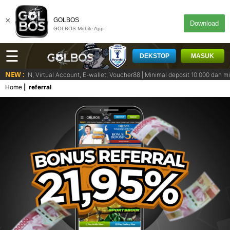
×
GOLBOS
Download
GOLBOS Mobile App
☰
DEKSTOP
MASUK
NEW :
IAYA ADMIN, Virtual Account, E-wallet, Voucher88 | Minimal deposit 10.000
Home
referral