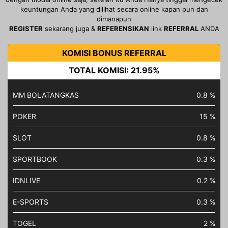
keuntungan Anda yang dilihat secara online kapan pun dan
dimanapun
REGISTER
sekarang juga &
REFERENSIKAN
link
REFERRAL
ANDA
KOMISI BONUS REFERRAL
TOTAL KOMISI: 21.95%
MM BOLATANGKAS
0.8 %
POKER
15 %
SLOT
0.8 %
SPORTBOOK
0.3 %
IDNLIVE
0.2 %
E-SPORTS
0.3 %
TOGEL
2 %