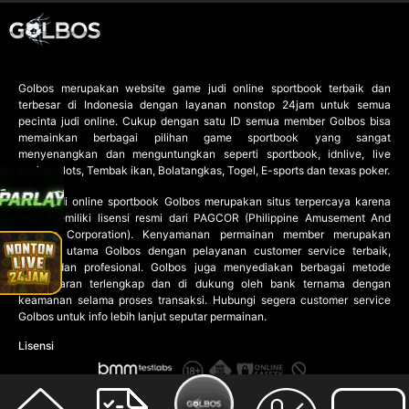
Golbos
merupakan website game judi online sportbook terbaik dan
terbesar di Indonesia dengan layanan nonstop 24jam untuk semua
pecinta judi online. Cukup dengan satu ID semua member Golbos bisa
memainkan berbagai pilihan game sportbook yang sangat
menyenangkan dan menguntungkan seperti sportbook, idnlive, live
casino, slots, Tembak ikan, Bolatangkas, Togel, E-sports dan texas poker.
Agen judi
online sportbook Golbos merupakan situs terpercaya karena
telah memiliki lisensi resmi dari PAGCOR (Philippine Amusement And
Gaming Corporation). Kenyamanan permainan member merupakan
prioritas utama Golbos dengan pelayanan customer service terbaik,
ramah dan profesional. Golbos juga menyediakan berbagai metode
pembayaran terlengkap dan di dukung oleh bank ternama dengan
keamanan selama proses transaksi. Hubungi segera customer service
Golbos untuk info lebih lanjut seputar permainan.
Lisensi
Copyright © GOLBOS. Hak cipta dilindungi