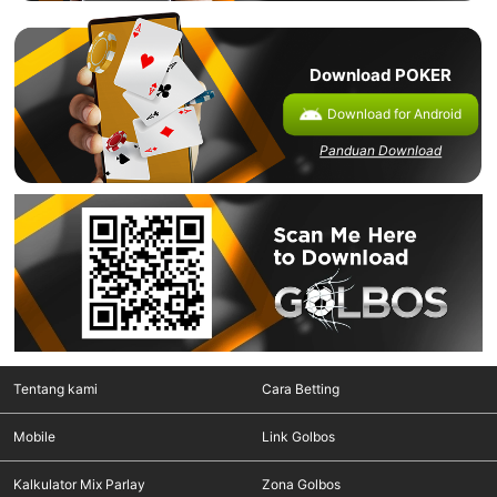
Download POKER
Download for Android
Panduan Download
Tentang kami
Cara Betting
Mobile
Link Golbos
Kalkulator Mix Parlay
Zona Golbos