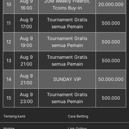
Aug 9
20M Weekly Freeroll,
10
20.000.000
16:00
Tcoins Buy-in
Aug 9
Tournament Gratis
11
500.000
17:00
semua Pemain
Aug 9
Tournament Gratis
12
500.000
19:00
semua Pemain
Aug 9
Tournament Gratis
13
500.000
21:00
semua Pemain
Aug 9
14
SUNDAY VIP
50.000.000
21:00
Aug 9
Tournament Gratis
15
500.000
23:00
semua Pemain
Tentang kami
Cara Betting
Mobile
Link Golbos